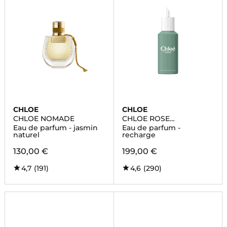
CHLOE
CHLOE
CHLOE NOMADE
CHLOE ROSE
NATURELLE INTENSE
Eau de parfum - jasmin
Eau de parfum -
naturel
recharge
130,00 €
199,00 €
4,7
(191)
4,6
(290)