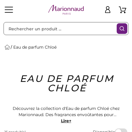
Trier par
Filtres
Eau de parfum Chloé
Idées
Bons
EAU DE PARFUM
heveux
Solaire
Homme
Marques
Cadeaux
Plans
CHLOÉ
Découvrez la collection d'Eau de parfum Chloé chez
Marionnaud. Des fragrances envoûtantes pour
sublimer votre quotidien. Retrouvez des notes florales
Lire+
et fruitées qui sauront vous séduire. Offrez-vous un
Disponible
16 produit(s)