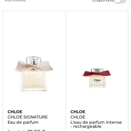
parfum de qualité chez Marionnaud et laissez-vous
envoûter par la magie des senteurs. Commandez dès
maintenant!
CHLOE
CHLOE
CHLOÉ SIGNATURE
CHLOE
Eau de parfum
L'eau de parfum intense
- rechargeable