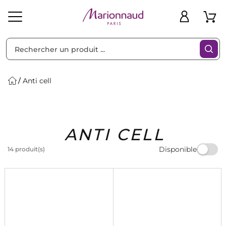
Trier par
Filtres
Anti cell
Idées
Bons
ANTI CELL
heveux
Solaire
Homme
Marques
Cadeaux
Plans
Disponible
14 produit(s)