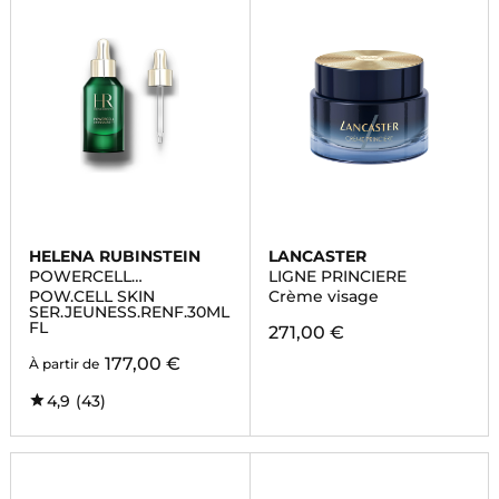
HELENA RUBINSTEIN
LANCASTER
POWERCELL
LIGNE PRINCIERE
SKINMUNITY
POW.CELL SKIN
Crème visage
SER.JEUNESS.RENF.30ML
FL
271,00 €
177,00 €
À partir de
4,9
(43)