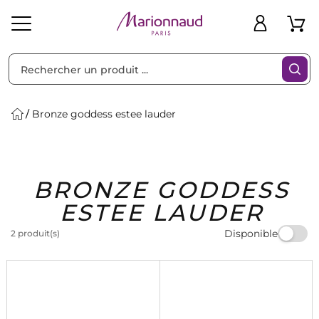
Trier par
Filtres
Bronze goddess estee lauder
Idées
Bons
BRONZE GODDESS
heveux
Solaire
Homme
Marques
Cadeaux
Plans
ESTEE LAUDER
Disponible
2 produit(s)