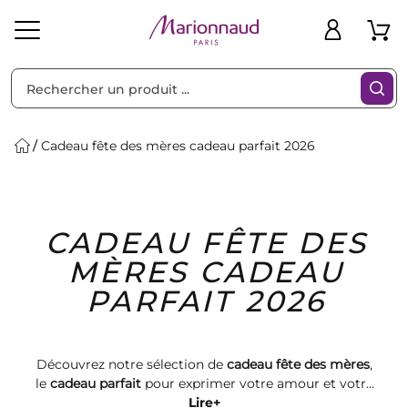
Trier par
Filtres
Cadeau fête des mères cadeau parfait 2026
Idées
Bons
CADEAU FÊTE DES
heveux
Solaire
Homme
Marques
Cadeaux
Plans
MÈRES CADEAU
PARFAIT 2026
Découvrez notre sélection de
cadeau fête des mères
,
le
cadeau parfait
pour exprimer votre amour et votre
gratitude. Offrez un moment inoubliable avec des
Lire+