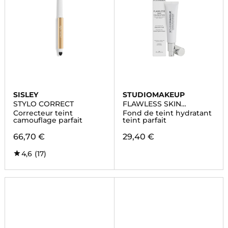
SISLEY
STUDIOMAKEUP
STYLO CORRECT
FLAWLESS SKIN
FOUNDATION
Correcteur teint
Fond de teint hydratant
camouflage parfait
teint parfait
66,70 €
29,40 €
4,6
(17)