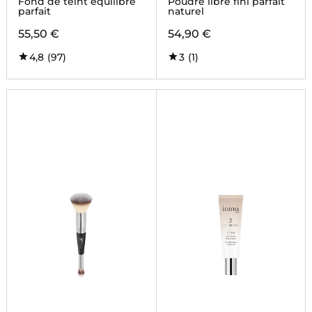
Fond de teint équilibre
Poudre libre fini parfait
parfait
naturel
55,50 €
54,90 €
4,8
(97)
3
(1)