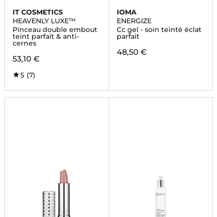
IT COSMETICS
IOMA
HEAVENLY LUXE™
ENERGIZE
Pinceau double embout
Cc gel - soin teinté éclat
teint parfait & anti-
parfait
cernes
48,50 €
53,10 €
5
(7)