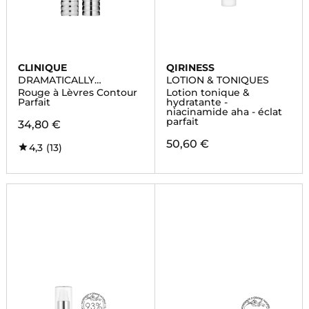
CLINIQUE
QIRINESS
DRAMATICALLY
LOTION & TONIQUES
DIFFERENT LIPSTICK
Rouge à Lèvres Contour
Lotion tonique &
Parfait
hydratante -
niacinamide aha - éclat
parfait
34,80 €
50,60 €
4,3
(13)