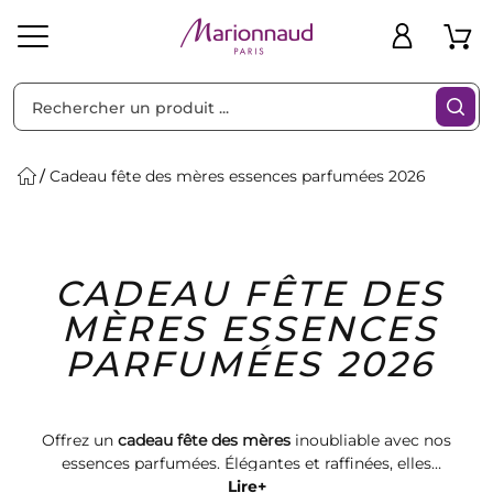
Trier par
Filtres
Cadeau fête des mères essences parfumées 2026
Idées
Bons
CADEAU FÊTE DES
heveux
Solaire
Homme
Marques
Cadeaux
Plans
MÈRES ESSENCES
PARFUMÉES 2026
Offrez un
cadeau fête des mères
inoubliable avec nos
essences parfumées. Élégantes et raffinées, elles
apportent une touche de luxe à chaque moment.
Lire+