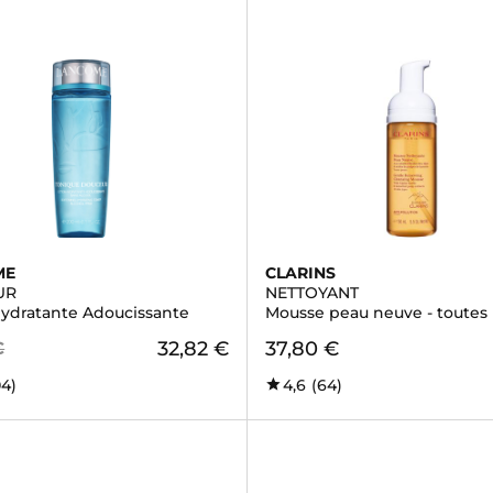
ME
CLARINS
UR
NETTOYANT
Hydratante Adoucissante
Mousse peau neuve - toutes
32,82 €
37,80 €
€
04)
4,6
(64)