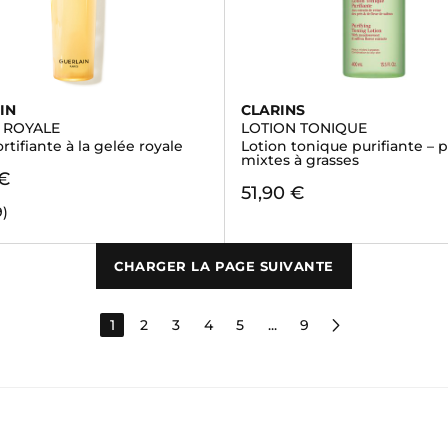
IN
CLARINS
E ROYALE
LOTION TONIQUE
ortifiante à la gelée royale
Lotion tonique purifiante – 
mixtes à grasses
 €
51,90 €
9)
CHARGER LA PAGE SUIVANTE
1
2
3
4
5
...
9