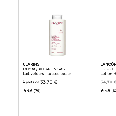
CLARINS
LANCÔ
DEMAQUILLANT VISAGE
DOUCE
Lait velours - toutes peaux
Lotion 
33,70 €
54,70 
À partir de
4,6
(79)
4,8
(1