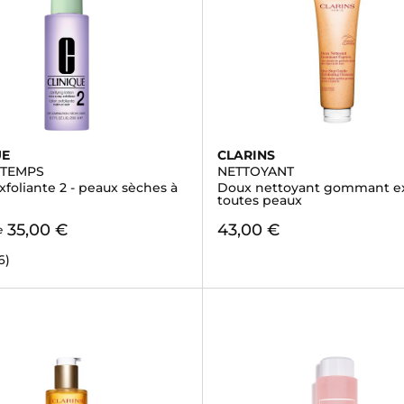
UE
CLARINS
 TEMPS
NETTOYANT
xfoliante 2 - peaux sèches à
Doux nettoyant gommant ex
toutes peaux
35,00 €
43,00 €
e
6)