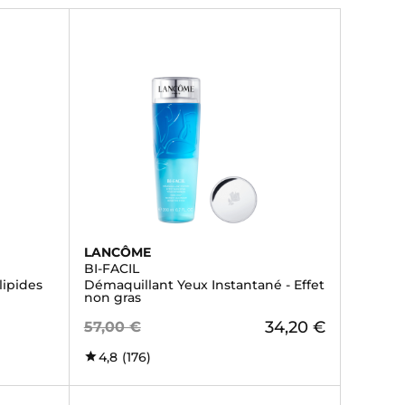
LANCÔME
BI-FACIL
lipides
Démaquillant Yeux Instantané - Effet
non gras
34,20 €
57,00 €
4,8
(176)