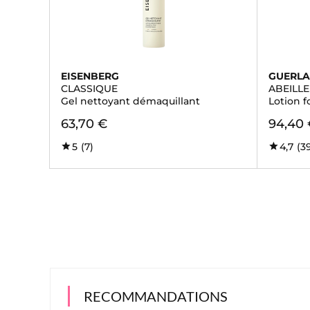
EISENBERG
GUERLA
CLASSIQUE
ABEILL
Gel nettoyant démaquillant
Lotion f
63,70 €
94,40
5
(7)
4,7
(3
RECOMMANDATIONS