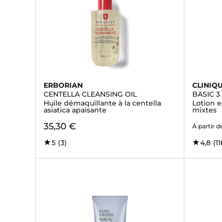
ERBORIAN
CLINIQ
CENTELLA CLEANSING OIL
BASIC 3
Huile démaquillante à la centella
Lotion e
asiatica apaisante
mixtes
35,30 €
À partir d
5
(3)
4,8
(11