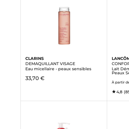
CLARINS
LANCÔ
DEMAQUILLANT VISAGE
CONFO
Eau micellaire - peaux sensibles
Lait Dém
Peaux S
33,70 €
À partir d
4,8
(8