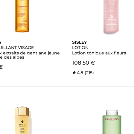
S
SISLEY
ILLANT VISAGE
LOTION
x extraits de gentiane jaune
Lotion tonique aux fleurs
e des alpes
108,50 €
€
4,8
(215)