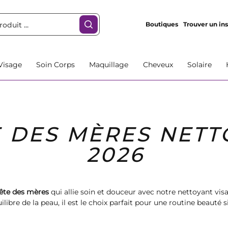
Boutiques
Trouver un ins
Visage
Soin Corps
Maquillage
Cheveux
Solaire
 DES MÈRES NETT
2026
ête des mères
qui allie soin et douceur avec notre nettoyant vis
libre de la peau, il est le choix parfait pour une routine beauté s
élégant qui fera briller son sourire en ce jour spécial.