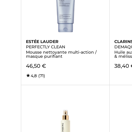
ESTÉE LAUDER
CLARIN
PERFECTLY CLEAN
DEMAQU
Mousse nettoyante multi-action /
Huile au
masque purifiant
& méliss
46,50 €
38,40 
4,8
(71)