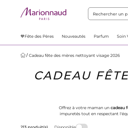
TRIER PAR
Filtres
Nos Suggestions
💙Fête des Pères
Nouveautés
Parfum
Soin 
Cadeau fête des mères nettoyant visage 2026
CADEAU FÊTE
Offrez à votre maman un
cadeau f
impuretés tout en respectant l'équi
Disponible
213 produit(s)