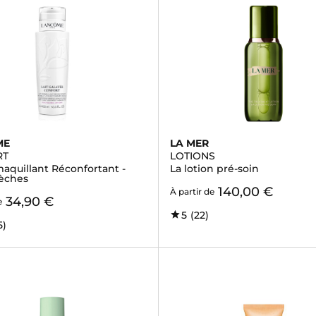
ME
LA MER
RT
LOTIONS
aquillant Réconfortant -
La lotion pré-soin
èches
140,00 €
À partir de
34,90 €
e
5
(22)
5)