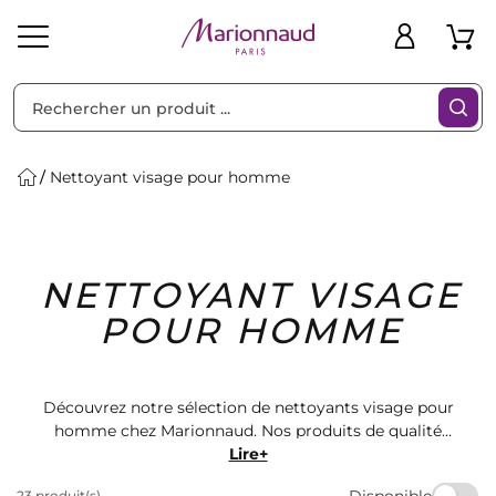
Trier par
Filtres
Nettoyant visage pour homme
Idées
Bons
NETTOYANT VISAGE
heveux
Solaire
Homme
Marques
Cadeaux
Plans
POUR HOMME
Découvrez notre sélection de nettoyants visage pour
homme chez Marionnaud. Nos produits de qualité
sont spécialement conçus pour purifier et rafraîchir la
Lire+
peau masculine. Offrez-vous un teint éclatant et une
Disponible
23 produit(s)