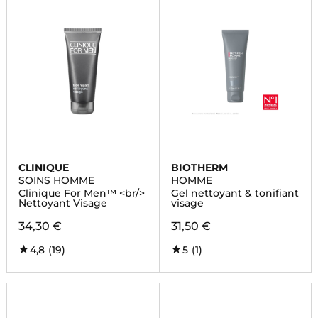
CLINIQUE
BIOTHERM
SOINS HOMME
HOMME
Clinique For Men™ <br/>
Gel nettoyant & tonifiant
Nettoyant Visage
visage
34,30 €
31,50 €
4,8
(19)
5
(1)