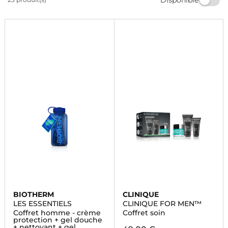
peau impeccable grâce à nos nettoyants visage pour
homme. Faites confiance à Marionnaud pour prendre
soin de votre peau.
BIOTHERM
CLINIQUE
LES ESSENTIELS
CLINIQUE FOR MEN™
Coffret homme - crème
Coffret soin
protection + gel douche
+ nettoyant + gel