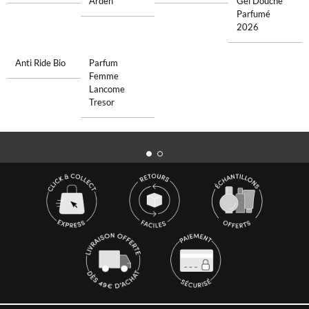
Arden
Gel Douche
Parfumé
2026
Anti Ride Bio
Parfum
Femme
Lancome
Tresor