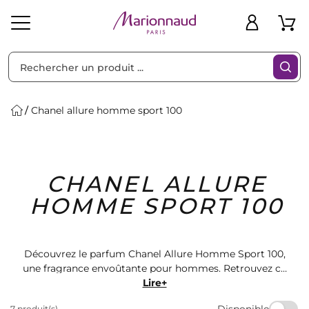
Trier par
Filtres
Chanel allure homme sport 100
Idées
Bons
CHANEL ALLURE
heveux
Solaire
Homme
Marques
Cadeaux
Plans
HOMME SPORT 100
Découvrez le parfum Chanel Allure Homme Sport 100,
une fragrance envoûtante pour hommes. Retrouvez ce
produit et bien d'autres sur Marionnaud. Profitez de
Lire+
nos offres exclusives et trouvez le parfum parfait pour
Disponible
7 produit(s)