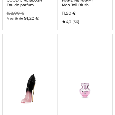
GOOD GIRL BLUSH
MAKE ME HAPPY
Eau de parfum
Mon Joli Blush
152,00 €
11,90 €
91,20 €
À partir de
4,3
(36)