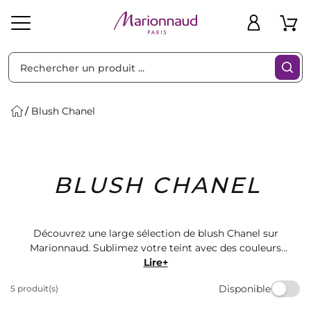
Trier par
Filtres
Blush Chanel
Idées
Bons
BLUSH CHANEL
heveux
Solaire
Homme
Marques
Cadeaux
Plans
Découvrez une large sélection de blush Chanel sur
Marionnaud. Sublimez votre teint avec des couleurs
éclatantes et une tenue longue durée. Retrouvez les
Lire+
dernières tendances en matière de maquillage pour un
Disponible
5 produit(s)
look frais et naturel. Faites-vous plaisir avec nos
produits de qualité à prix abordables.