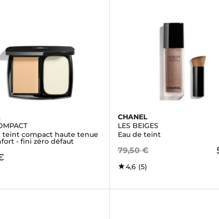
L
CHANEL
COMPACT
LES BEIGES
 teint compact haute tenue
Eau de teint
fort - fini zéro défaut
79,50 €
€
4,6
(5)