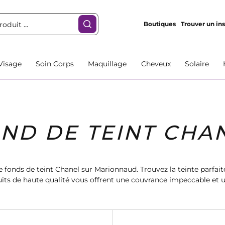
Boutiques
Trouver un ins
Visage
Soin Corps
Maquillage
Cheveux
Solaire
ND DE TEINT CHA
 fonds de teint Chanel sur Marionnaud. Trouvez la teinte parfai
uits de haute qualité vous offrent une couvrance impeccable et 
vous plaisir avec nos fonds de teint Chanel dès aujourd'hui!