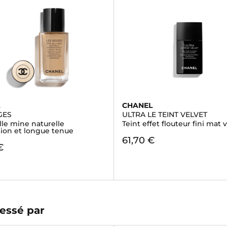
L
CHANEL
GES
ULTRA LE TEINT VELVET
lle mine naturelle
Teint effet flouteur fini mat 
tion et longue tenue
61,70 €
€
essé par