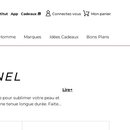
titut
App
Cadeaux 🎁
Connectez-vous
Mon panier
Homme
Marques
Idées Cadeaux
Bons Plans
NEL
Lire+
te pour sublimer votre peau et
une tenue longue durée. Faites-