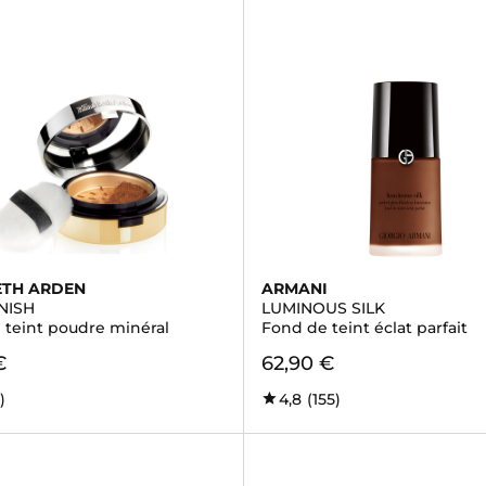
ETH ARDEN
ARMANI
NISH
LUMINOUS SILK
 teint poudre minéral
Fond de teint éclat parfait
€
62,90 €
)
4,8
(155)