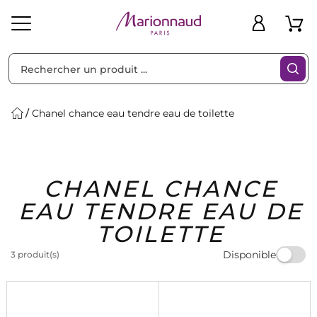
Trier par
Filtres
Chanel chance eau tendre eau de toilette
Idées
Bons
CHANEL CHANCE
heveux
Solaire
Homme
Marques
Cadeaux
Plans
EAU TENDRE EAU DE
TOILETTE
Disponible
3 produit(s)