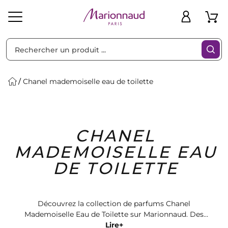
Trier par
Filtres
Chanel mademoiselle eau de toilette
Idées
Bons
CHANEL
heveux
Solaire
Homme
Marques
Cadeaux
Plans
MADEMOISELLE EAU
DE TOILETTE
Découvrez la collection de parfums Chanel
Mademoiselle Eau de Toilette sur Marionnaud. Des
fragrances envoûtantes pour une touche de luxe et
Lire+