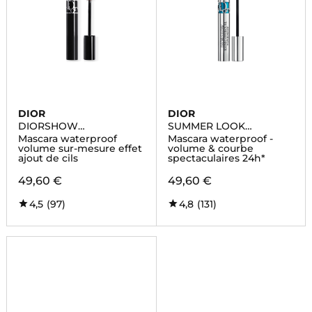
DIOR
DIOR
DIORSHOW
SUMMER LOOK
WATERPROOF
DIORSHOW ICONIC
Mascara waterproof
Mascara waterproof -
OVERCURL
volume sur-mesure effet
volume & courbe
ajout de cils
spectaculaires 24h*
49,60 €
49,60 €
4,5
(97)
4,8
(131)