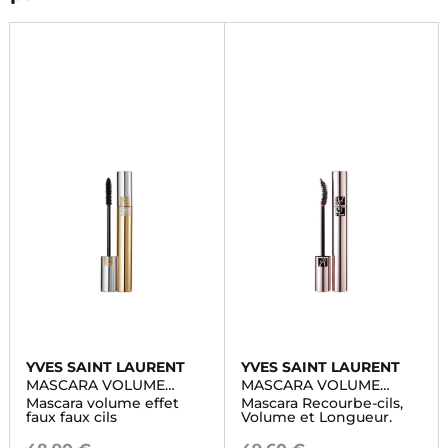
YVES SAINT LAURENT
YVES SAINT LAURENT
MASCARA VOLUME
MASCARA VOLUME
EFFET FAUX CILS
EFFET FAUX CILS THE
Mascara volume effet
Mascara Recourbe-cils,
CURLER
faux faux cils
Volume et Longueur.