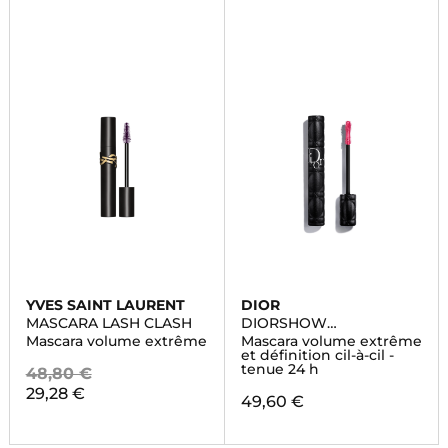
YVES SAINT LAURENT
DIOR
MASCARA LASH CLASH
DIORSHOW
OVERVOLUME
Mascara volume extrême
Mascara volume extrême
et définition cil-à-cil -
tenue 24 h
48,80 €
29,28 €
49,60 €