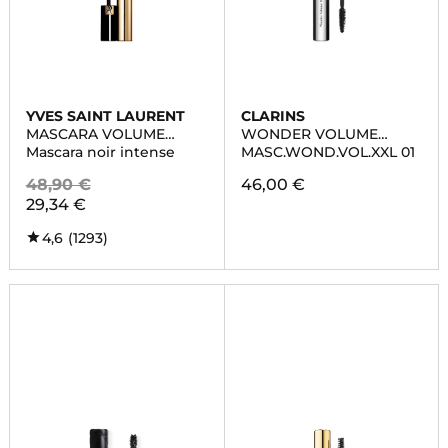
YVES SAINT LAURENT
CLARINS
MASCARA VOLUME
WONDER VOLUME
EFFET FAUX CILS NOIR
MASCARA XXL
Mascara noir intense
MASC.WOND.VOL.XXL 01
RADICAL
48,90 €
46,00 €
29,34 €
4,6
(1293)