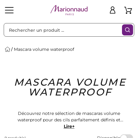
Trier par
Filtres
Mascara volume waterproof
Idées
Bons
MASCARA VOLUME
heveux
Solaire
Homme
Marques
Cadeaux
Plans
WATERPROOF
Découvrez notre sélection de mascaras volume
waterproof pour des cils parfaitement définis et
volumineux. Trouvez le mascara idéal parmi notre
Lire+
gamme de marques de luxe. Obtenez un regard
Disponible
9 produit(s)