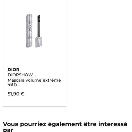
DIOR
DIORSHOW
OVERVOLUME
Mascara volume extrême
WATERPROOF
48 h
51,90 €
Vous pourriez également être interessé
par