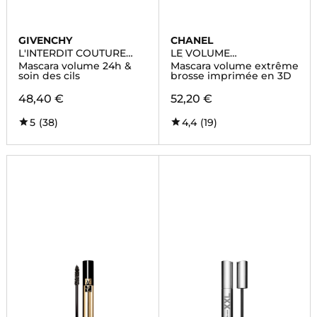
GIVENCHY
CHANEL
L'INTERDIT COUTURE
LE VOLUME
VOLUME
RÉVOLUTION DE
Mascara volume 24h &
Mascara volume extrême
CHANEL
soin des cils
brosse imprimée en 3D
48,40 €
52,20 €
5
(38)
4,4
(19)