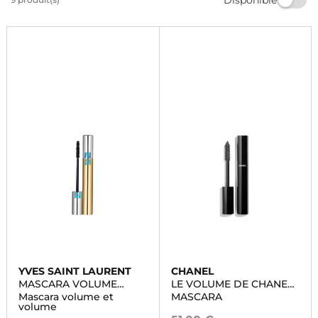
intense et glamour qui dure toute la journée.
Commandez dès maintenant et sublimez votre beauté
avec Marionnaud.
YVES SAINT LAURENT
CHANEL
MASCARA VOLUME
LE VOLUME DE CHANEL
EFFET FAUX CILS
WATERPROOF
Mascara volume et
MASCARA
WATERPROOF
volume