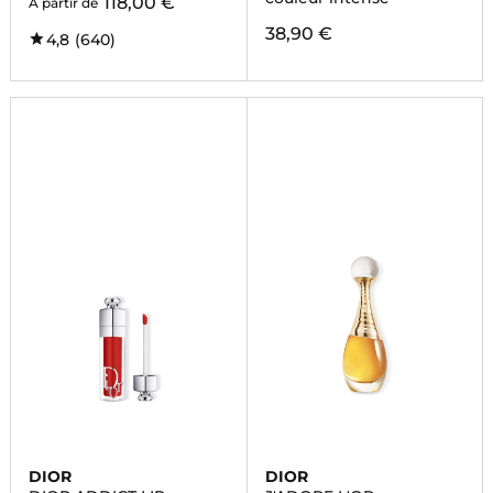
118,00 €
À partir de
38,90 €
4,8
(640)
DIOR
DIOR