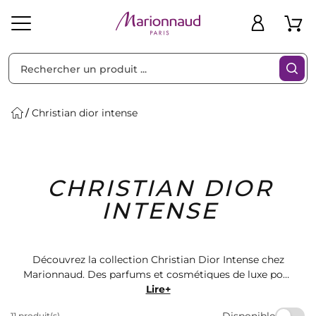
Trier par
Filtres
Christian dior intense
Idées
Bons
CHRISTIAN DIOR
heveux
Solaire
Homme
Marques
Cadeaux
Plans
INTENSE
Découvrez la collection Christian Dior Intense chez
Marionnaud. Des parfums et cosmétiques de luxe pour
sublimer votre beauté. Trouvez votre signature
Lire+
olfactive parmi une sélection de produits de qualité.
Disponible
11 produit(s)