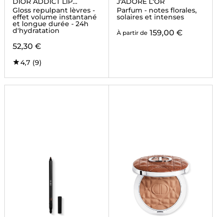
DIOR ADDICT LIP
J'ADORE L'OR
MAXIMIZER
Gloss repulpant lèvres -
Parfum - notes florales,
effet volume instantané
solaires et intenses
et longue durée - 24h
d'hydratation
159,00 €
À partir de
52,30 €
4,7
(9)