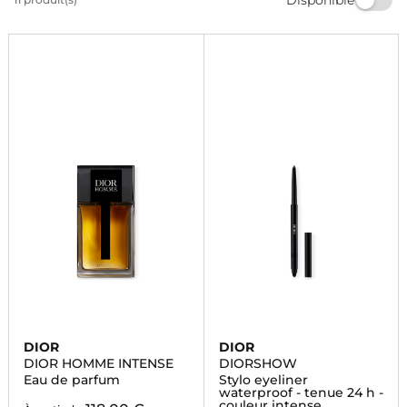
Offrez-vous le luxe et l'élégance avec les créations
intenses de Christian Dior. Commandez dès
maintenant et profitez de la livraison rapide.
DIOR
DIOR
DIOR HOMME INTENSE
DIORSHOW
Eau de parfum
Stylo eyeliner
waterproof - tenue 24 h -
couleur intense