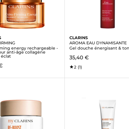
S
CLARINS
FIRMING
AROMA EAU DYNAMISANTE
rming energy rechargeable -
Gel douche énergisant & ton
our anti-âge collagène
 éclat
35,40 €
 €
2
(1)