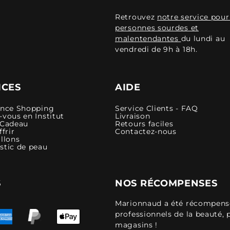
Retrouvez
notre service pour
personnes sourdes et
malentendantes
du lundi au
vendredi de 9h à 18h.
ICES
AIDE
ence Shopping
Service Clients - FAQ
vous en Institut
Livraison
 Cadeau
Retours faciles
ffrir
Contactez-nous
llons
stic de peau
S
NOS RÉCOMPENSES
Marionnaud a été récompensé 
professionnels de la beauté, 
magasins !