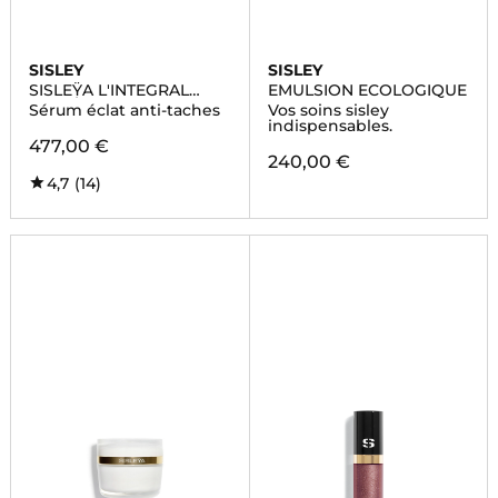
SISLEY
SISLEY
SISLEŸA L'INTEGRAL
EMULSION ECOLOGIQUE
ANTI-ÂGE
Sérum éclat anti-taches
Vos soins sisley
indispensables.
477,00 €
240,00 €
4,7
(14)