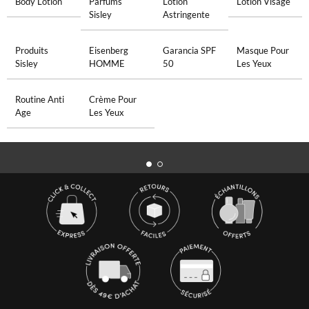
Body Lotion
Parfums
Lotion
Lotion Visage
Sisley
Astringente
Produits
Eisenberg
Garancia SPF
Masque Pour
Sisley
HOMME
50
Les Yeux
Routine Anti
Crème Pour
Age
Les Yeux