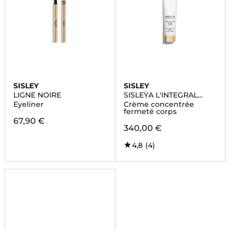
SISLEY
SISLEY
LIGNE NOIRE
SISLEŸA L'INTEGRAL
ANTI-ÂGE
Eyeliner
Crème concentrée
fermeté corps
67,90 €
340,00 €
4,8
(4)