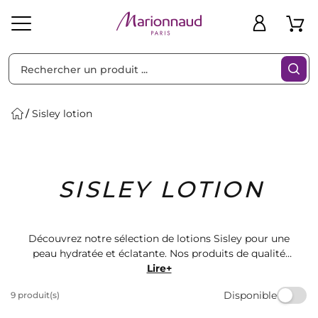
Trier par
Filtres
Sisley lotion
Idées
Bons
SISLEY LOTION
heveux
Solaire
Homme
Marques
Cadeaux
Plans
Découvrez notre sélection de lotions Sisley pour une
peau hydratée et éclatante. Nos produits de qualité
vous offrent une expérience sensorielle unique.
Lire+
Retrouvez les meilleures offres sur les lotions Sisley
Disponible
9 produit(s)
chez Marionnaud. Prenez soin de votre peau avec nos
produits de beauté haut de gamme.