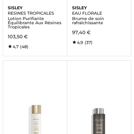
SISLEY
SISLEY
RESINES TROPICALES
EAU FLORALE
Lotion Purifiante
Brume de soin
Équilibrante Aux Résines
rafraîchissante
Tropicales
97,40 €
103,50 €
4,9
(37)
4,7
(48)