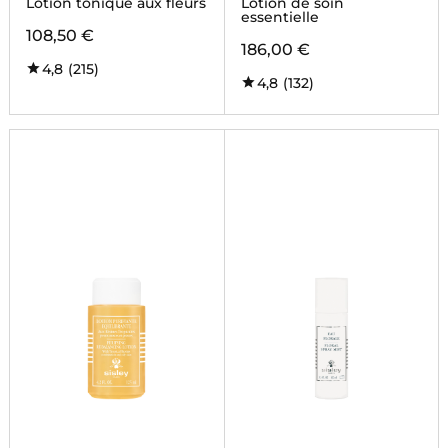
Lotion tonique aux fleurs
Lotion de soin
essentielle
108,50 €
186,00 €
4,8
(215)
4,8
(132)