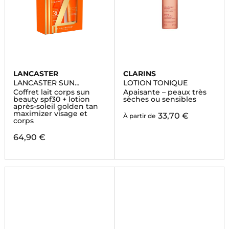
LANCASTER
CLARINS
LANCASTER SUN
LOTION TONIQUE
BEAUTY
Coffret lait corps sun
Apaisante – peaux très
beauty spf30 + lotion
sèches ou sensibles
après-soleil golden tan
maximizer visage et
33,70 €
À partir de
corps
64,90 €