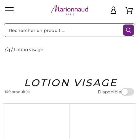
Trier par
Filtres
Lotion visage
Idées
Bons
LOTION VISAGE
heveux
Solaire
Homme
Marques
Cadeaux
Plans
Disponible
149 produit(s)