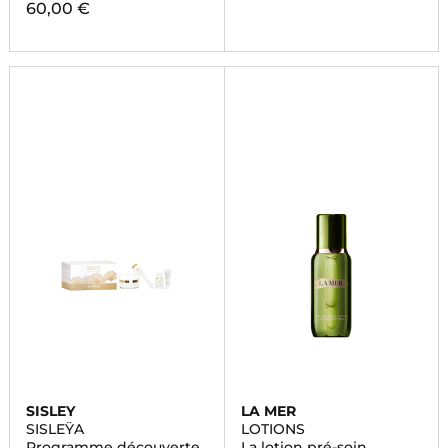
60,00 €
SISLEY
LA MER
SISLEŸA
LOTIONS
Programme découverte
La lotion pré-soin