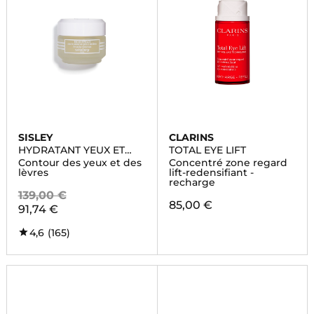
SISLEY
CLARINS
HYDRATANT YEUX ET
TOTAL EYE LIFT
LEVRES
Contour des yeux et des
Concentré zone regard
lèvres
lift-redensifiant -
recharge
139,00 €
85,00 €
91,74 €
4,6
(165)