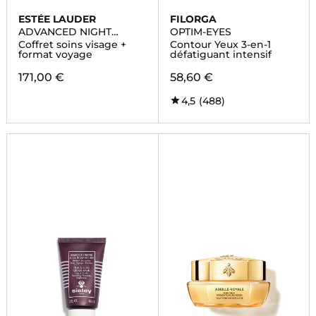
ESTÉE LAUDER
FILORGA
ADVANCED NIGHT
OPTIM-EYES
REPAIR
Coffret soins visage +
Contour Yeux 3-en-1
format voyage
défatiguant intensif
171,00 €
58,60 €
4,5
(488)