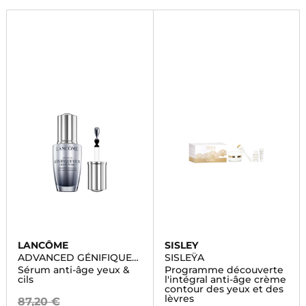
LANCÔME
SISLEY
ADVANCED GÉNIFIQUE
SISLEŸA
LIGHT PEARL
Sérum anti-âge yeux &
Programme découverte
cils
l'intégral anti-âge crème
contour des yeux et des
lèvres
87,20 €