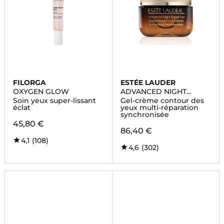
FILORGA
ESTÉE LAUDER
OXYGEN GLOW
ADVANCED NIGHT
REPAIR CONTOUR DES
Soin yeux super-lissant
Gel-crème contour des
YEUX
éclat
yeux multi-réparation
synchronisée
45,80 €
86,40 €
4,1
(108)
4,6
(302)