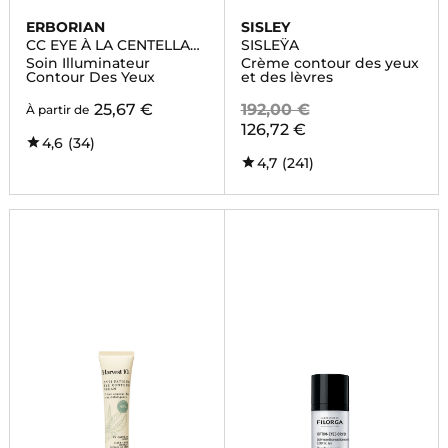
ERBORIAN
SISLEY
CC EYE À LA CENTELLA
SISLEŸA
ASIATICA
Soin Illuminateur
Crème contour des yeux
Contour Des Yeux
et des lèvres
25,67 €
192,00 €
À partir de
126,72 €
4,6
(34)
4,7
(241)