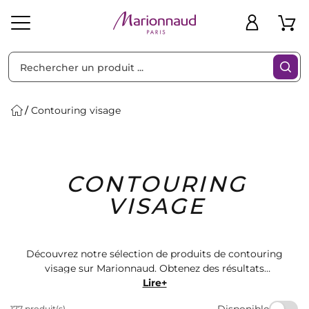
Trier par
Filtres
Contouring visage
Idées
Bons
CONTOURING
heveux
Solaire
Homme
Marques
Cadeaux
Plans
VISAGE
Découvrez notre sélection de produits de contouring
visage sur Marionnaud. Obtenez des résultats
professionnels avec nos poudres, crèmes et palettes
Lire+
de contouring. Mettez en valeur vos traits et sculptez
Disponible
177 produit(s)