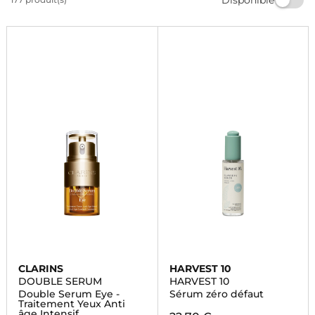
votre visage pour un look impeccable. Trouvez le
produit parfait pour sublimer votre beauté chez
Marionnaud.
CLARINS
HARVEST 10
DOUBLE SERUM
HARVEST 10
Double Serum Eye -
Sérum zéro défaut
Traitement Yeux Anti
âge Intensif