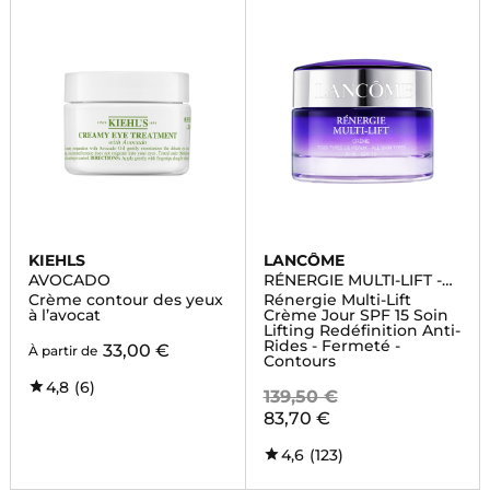
KIEHLS
LANCÔME
AVOCADO
RÉNERGIE MULTI-LIFT -
CREME ANTI-AGE
Crème contour des yeux
Rénergie Multi-Lift
à l’avocat
Crème Jour SPF 15 Soin
Lifting Redéfinition Anti-
Rides - Fermeté -
33,00 €
À partir de
Contours
4,8
(6)
139,50 €
83,70 €
4,6
(123)