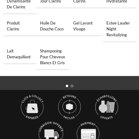
Dynamisante
Jour Clarins
Clarins
Hydratante
De Clarins
Produit
Huile De
Gel Lavant
Estee Lauder
Clarins
Douche Coco
Visage
Night
Revitalizing
Lait
Shampooing
Demaquillant
Pour Cheveux
Blancs Et Gris