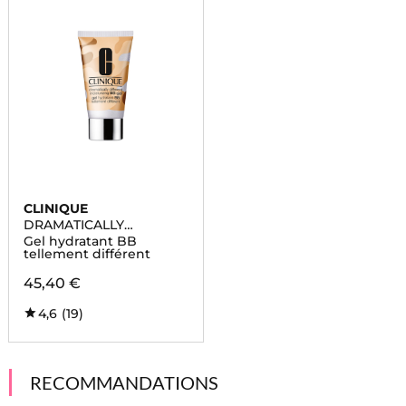
CLINIQUE
DRAMATICALLY
DIFFERENT
Gel hydratant BB
MOSTURIZING LOTION
tellement différent
45,40 €
4,6
(19)
RECOMMANDATIONS