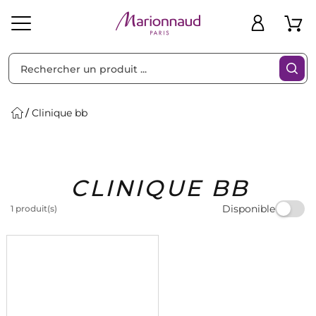
Trier par
Filtres
Clinique bb
Idées
Bons
CLINIQUE BB
heveux
Solaire
Homme
Marques
Cadeaux
Plans
Disponible
1 produit(s)