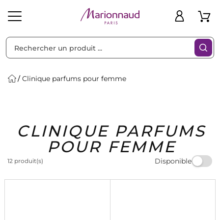
Trier par
Filtres
Clinique parfums pour femme
Idées
Bons
CLINIQUE PARFUMS
heveux
Solaire
Homme
Marques
Cadeaux
Plans
POUR FEMME
Disponible
12 produit(s)