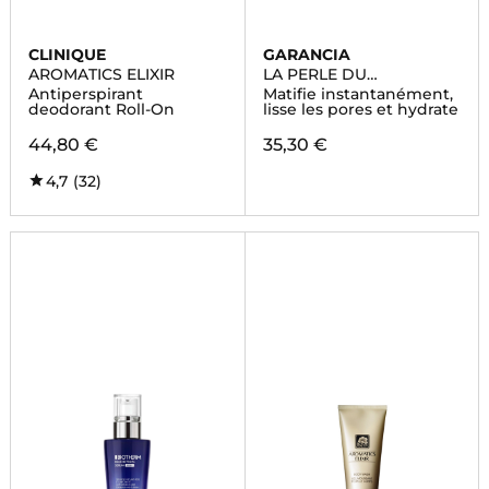
CLINIQUE
GARANCIA
AROMATICS ELIXIR
LA PERLE DU
MARABOUT
Antiperspirant
Matifie instantanément,
deodorant Roll-On
lisse les pores et hydrate
44,80 €
35,30 €
4,7
(32)