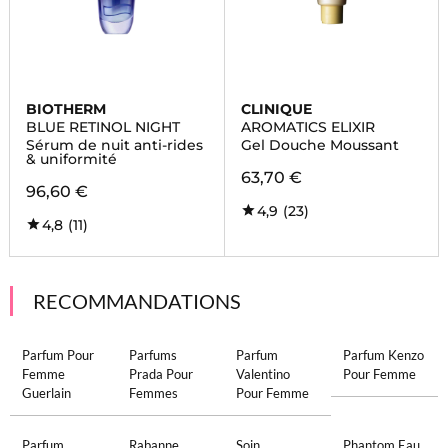
BIOTHERM
CLINIQUE
BLUE RETINOL NIGHT
AROMATICS ELIXIR
Sérum de nuit anti-rides
Gel Douche Moussant
& uniformité
63,70 €
96,60 €
4,9
(23)
4,8
(11)
RECOMMANDATIONS
Parfum Pour
Parfums
Parfum
Parfum Kenzo
Femme
Prada Pour
Valentino
Pour Femme
Guerlain
Femmes
Pour Femme
Parfum
Rabanne
Soin
Phantom Eau