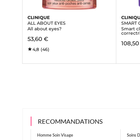
CLINIQUE
CLINIQ
ALL ABOUT EYES
SMART C
All about eyes?
Smart cl
correctr
53,60 €
108,50
4,8
(46)
RECOMMANDATIONS
Homme Soin Visage
Soins 