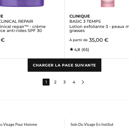
UE
CLINIQUE
LINICAL REPAIR
BASIC 3 TEMPS
inical repair™ - crème
Lotion exfoliante 3 - peaux m
ice anti-rides SPF 30
grasses
 €
35,00 €
À partir de
4,8
(65)
CHARGER LA PAGE SUIVANTE
1
2
3
4
Du Visage Pour Homme
Soin Du Visage En Institut