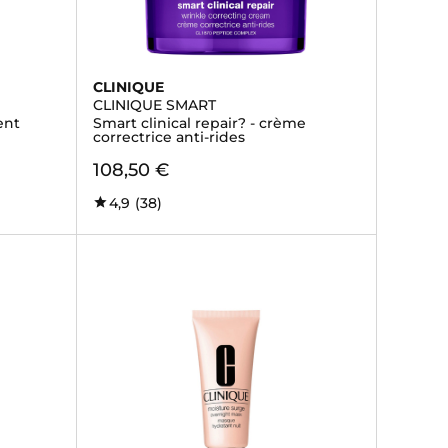
CLINIQUE
CLINIQUE SMART
ent
Smart clinical repair? - crème
correctrice anti-rides
108,50 €
4,9
(38)