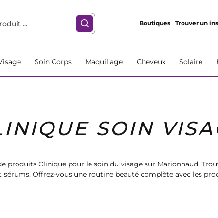
Boutiques
Trouver un ins
Visage
Soin Corps
Maquillage
Cheveux
Solaire
LINIQUE SOIN VIS
e produits Clinique pour le soin du visage sur Marionnaud. Trouv
t sérums. Offrez-vous une routine beauté complète avec les prod
que. Commandez dès maintenant et profitez de la livraison rapide