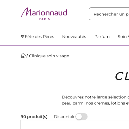
TRIER PAR
Filtres
Nos Suggestions
💙Fête des Pères
Nouveautés
Parfum
Soin 
Clinique soin visage
C
Découvrez notre large sélection d
peau parmi nos crèmes, lotions e
Clini
Disponible
90 produit(s)