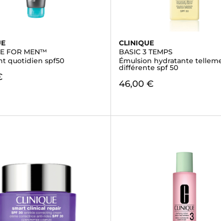
UE
CLINIQUE
UE FOR MEN™
BASIC 3 TEMPS
nt quotidien spf50
Émulsion hydratante tellem
différente spf 50
€
46,00 €