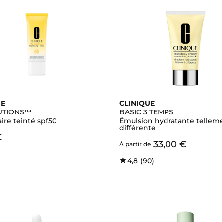
UE
CLINIQUE
UTIONS™
BASIC 3 TEMPS
aire teinté spf50
Émulsion hydratante tellem
différente
€
33,00 €
À partir de
4,8
(90)