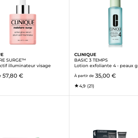
UE
CLINIQUE
RE SURGE™
BASIC 3 TEMPS
tif illuminateur visage
Lotion exfoliante 4 - peaux g
57,80 €
35,00 €
e
À partir de
4,9
(21)