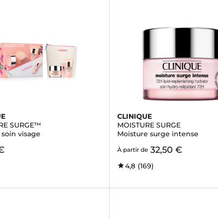
UE
CLINIQUE
RE SURGE™
MOISTURE SURGE
- soin visage
Moisture surge intense
€
32,50 €
À partir de
4,8
(169)