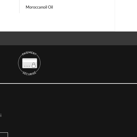
Moroccanoil Oil
i