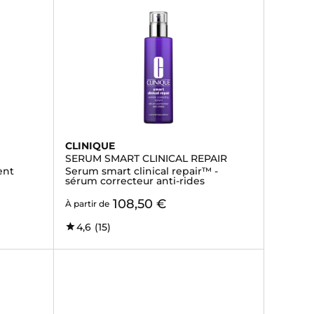
CLINIQUE
SERUM SMART CLINICAL REPAIR
ent
Serum smart clinical repair™ -
sérum correcteur anti-rides
108,50 €
À partir de
4,6
(15)