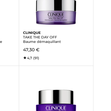
CLINIQUE
TAKE THE DAY OFF
te
Baume démaquillant
47,30 €
4,7
(91)