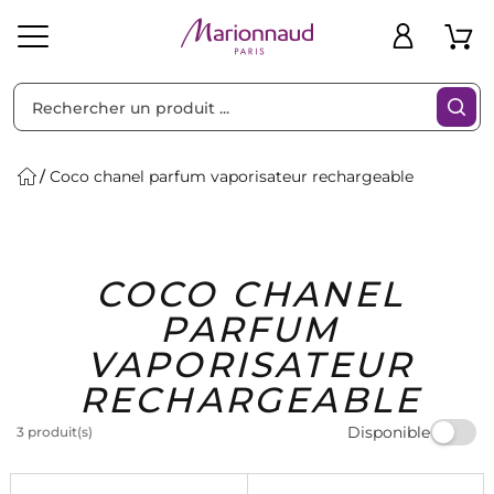
Trier par
Filtres
Coco chanel parfum vaporisateur rechargeable
Idées
Bons
COCO CHANEL
heveux
Solaire
Homme
Marques
Cadeaux
Plans
PARFUM
VAPORISATEUR
RECHARGEABLE
Disponible
3 produit(s)