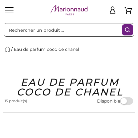
Trier par
Filtres
Eau de parfum coco de chanel
Idées
Bons
EAU DE PARFUM
heveux
Solaire
Homme
Marques
Cadeaux
Plans
COCO DE CHANEL
Disponible
15 produit(s)