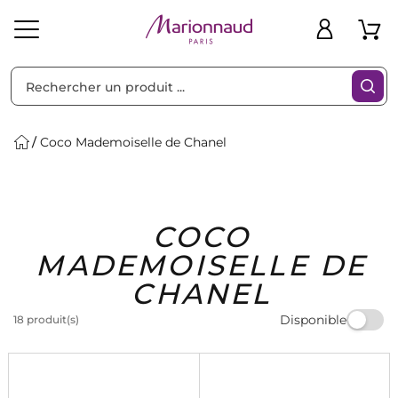
Trier par
Filtres
Coco Mademoiselle de Chanel
Idées
Bons
COCO
heveux
Solaire
Homme
Marques
Cadeaux
Plans
MADEMOISELLE DE
CHANEL
Disponible
18 produit(s)