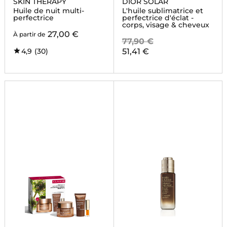
SKIN THERAPY
DIOR SOLAR
Huile de nuit multi-
L'huile sublimatrice et
perfectrice
perfectrice d'éclat -
corps, visage & cheveux
27,00 €
À partir de
77,90 €
4,9
(30)
51,41 €