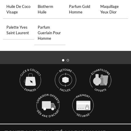
Huile De Coco
Biotherm
Parfum Gold
Maquillage
Visage
Huile
Homme
Yeux Dior
Palette Yves
Parfum
Saint Laurent
Guerlain Pour
Homme