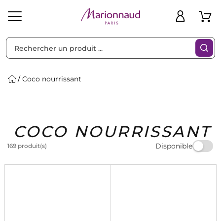
Trier par
Filtres
Coco nourrissant
Idées
Bons
COCO NOURRISSANT
heveux
Solaire
Homme
Marques
Cadeaux
Plans
Disponible
169 produit(s)