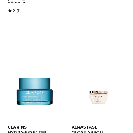
56,90 €
2
(1)
CLARINS
KÉRASTASE
HYDRA-ESSENTIEL
GLOSS ABSOLU