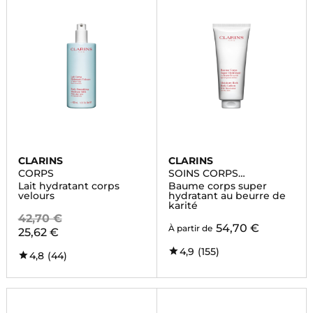
CLARINS
CLARINS
CORPS
SOINS CORPS
HYDRATANTS
Lait hydratant corps
Baume corps super
velours
hydratant au beurre de
karité
42,70 €
54,70 €
À partir de
25,62 €
4,9
(155)
4,8
(44)