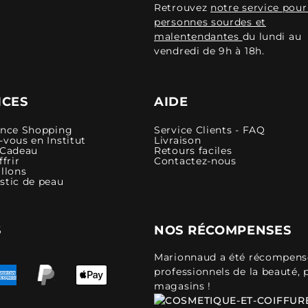
Retrouvez
notre service pour
personnes sourdes et
malentendantes
du lundi au
vendredi de 9h à 18h.
ICES
AIDE
ence Shopping
Service Clients - FAQ
vous en Institut
Livraison
 Cadeau
Retours faciles
ffrir
Contactez-nous
llons
stic de peau
S
NOS RÉCOMPENSES
Marionnaud a été récompensé 
professionnels de la beauté, 
magasins !