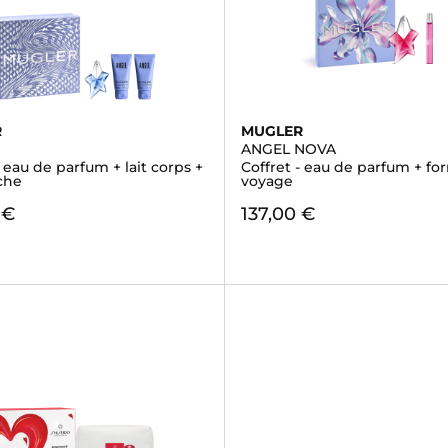
R
MUGLER
ANGEL NOVA
- eau de parfum + lait corps +
Coffret - eau de parfum + fo
che
voyage
 €
137,00 €