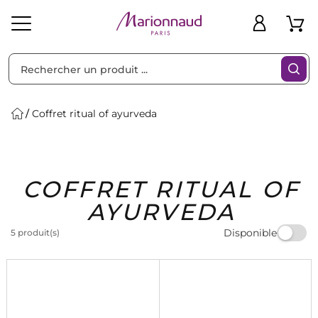
Trier par
Filtres
Coffret ritual of ayurveda
Idées
Bons
COFFRET RITUAL OF
heveux
Solaire
Homme
Marques
Cadeaux
Plans
AYURVEDA
Disponible
5 produit(s)