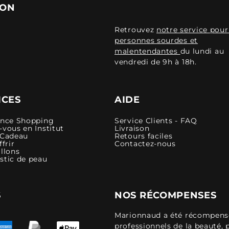
ION
Retrouvez
notre service pour
personnes sourdes et
malentendantes
du lundi au
vendredi de 9h à 18h.
ICES
AIDE
ence Shopping
Service Clients - FAQ
vous en Institut
Livraison
 Cadeau
Retours faciles
ffrir
Contactez-nous
llons
stic de peau
S
NOS RÉCOMPENSES
Marionnaud a été récompensé 
professionnels de la beauté, 