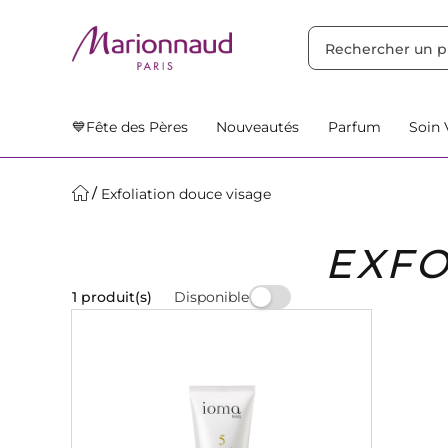
TRIER PAR
Filtres
Nos Suggestions
💙Fête des Pères
Nouveautés
Parfum
Soin 
Exfoliation douce visage
EXFO
Disponible
1 produit(s)