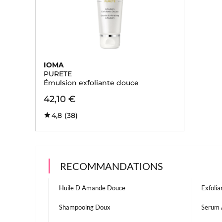
IOMA
PURETE
Émulsion exfoliante douce
42,10 €
4,8
(38)
RECOMMANDATIONS
Huile D Amande Douce
Exfolia
Shampooing Doux
Serum 