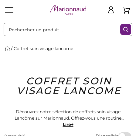
Trier par
Filtres
Coffret soin visage lancome
Idées
Bons
COFFRET SOIN
heveux
Solaire
Homme
Marques
Cadeaux
Plans
VISAGE LANCOME
Découvrez notre sélection de coffrets soin visage
Lancôme sur Marionnaud. Offrez-vous une routine
beauté complète avec des produits de qualité pour
Lire+
une peau éclatante. Retrouvez des crèmes, sérums et
Disponible
9 produit(s)