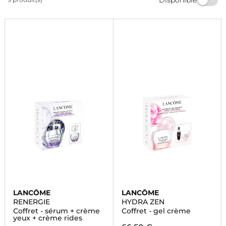
masques pour tous les types de peau. Faites-vous
plaisir ou offrez un cadeau luxueux à vos proches.
LANCÔME
LANCÔME
RENERGIE
HYDRA ZEN
Coffret - sérum + crème
Coffret - gel crème
yeux + crème rides