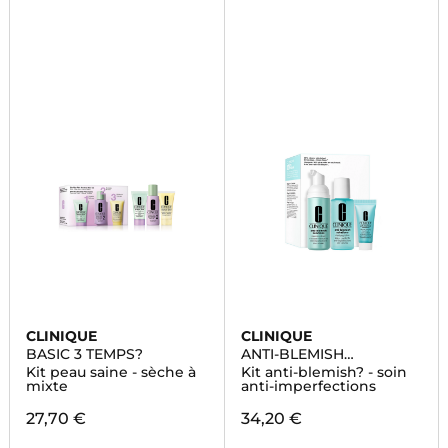
CLINIQUE
CLINIQUE
BASIC 3 TEMPS?
ANTI-BLEMISH
SOLUTIONS
Kit peau saine - sèche à
Kit anti-blemish? - soin
mixte
anti-imperfections
27,70 €
34,20 €