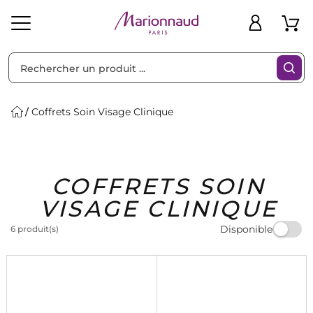
Trier par
Filtres
Coffrets Soin Visage Clinique
Idées
Bons
COFFRETS SOIN
heveux
Solaire
Homme
Marques
Cadeaux
Plans
VISAGE CLINIQUE
Disponible
6 produit(s)