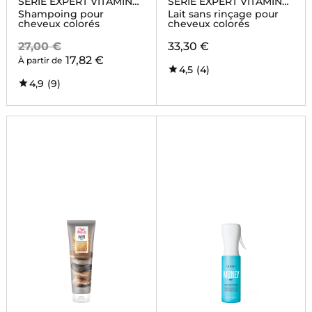
SERIE EXPERT VITAMINO
SERIE EXPERT VITAMINO
COLOR
COLOR
Shampoing pour
Lait sans rinçage pour
cheveux colorés
cheveux colorés
27,00 €
33,30 €
17,82 €
À partir de
4,5
(4)
4,9
(9)