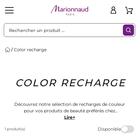
Trier par
Filtres
Color recharge
Idées
Bons
COLOR RECHARGE
heveux
Solaire
Homme
Marques
Cadeaux
Plans
Découvrez notre sélection de recharges de couleur
pour vos produits de beauté préférés chez
Marionnaud. Des teintes vibrantes et durables pour
Lire+
sublimer votre look au quotidien. Trouvez la couleur
Disponible
1 produit(s)
parfaite pour vos rouges à lèvres, fards à paupières et
vernis à ongles parmi notre large gamme de produits.