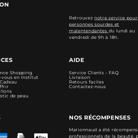
ION
Retrouvez
notre service pour
personnes sourdes et
malentendantes
du lundi au
vendredi de 9h à 18h.
ICES
AIDE
ence Shopping
Service Clients - FAQ
vous en Institut
Livraison
 Cadeau
Retours faciles
ffrir
Contactez-nous
llons
stic de peau
S
NOS RÉCOMPENSES
Marionnaud a été récompensé 
professionnels de la beauté, 