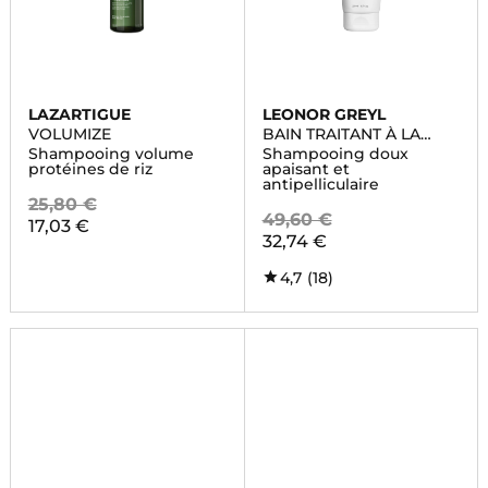
LAZARTIGUE
LEONOR GREYL
VOLUMIZE
BAIN TRAITANT À LA
PROPOLIS
Shampooing volume
Shampooing doux
protéines de riz
apaisant et
antipelliculaire
25,80 €
49,60 €
17,03 €
32,74 €
4,7
(18)