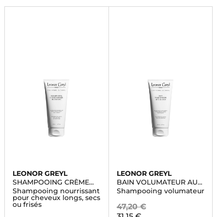
LEONOR GREYL
LEONOR GREYL
SHAMPOOING CRÈME
BAIN VOLUMATEUR AUX
MOELLE DE BAMBOU
ALGUES
Shampooing nourrissant
Shampooing volumateur
pour cheveux longs, secs
ou frisés
47,20 €
31,15 €