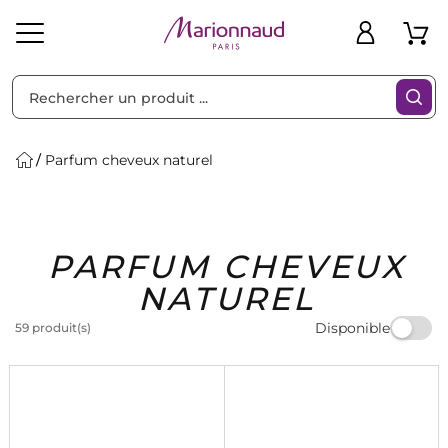
Trier par
Filtres
Parfum cheveux naturel
Idées
Bons
PARFUM CHEVEUX
heveux
Solaire
Homme
Marques
Cadeaux
Plans
NATUREL
Disponible
59 produit(s)