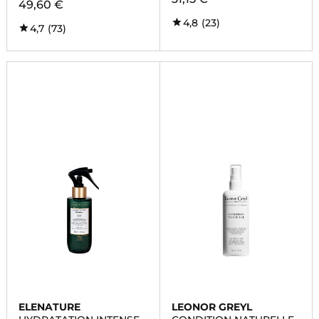
49,60 €
4,8
(23)
4,7
(73)
ELENATURE
LEONOR GREYL