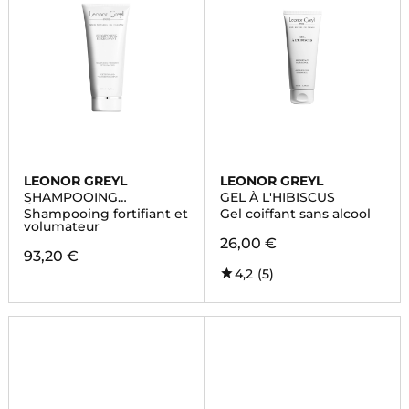
LEONOR GREYL
LEONOR GREYL
SHAMPOOING
GEL À L'HIBISCUS
ÉNERGISANT
Shampooing fortifiant et
Gel coiffant sans alcool
volumateur
26,00 €
93,20 €
4,2
(5)