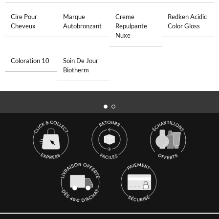
Cire Pour
Marque
Creme
Redken Acidic
Cheveux
Autobronzant
Repulpante
Color Gloss
Nuxe
Coloration 10
Soin De Jour
Biotherm