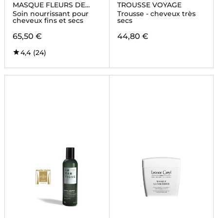
MASQUE FLEURS DE
TROUSSE VOYAGE
JASMIN
Soin nourrissant pour
Trousse - cheveux très
cheveux fins et secs
secs
65,50 €
44,80 €
4,4
(24)