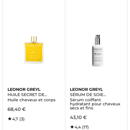
LEONOR GREYL
LEONOR GREYL
HUILE SECRET DE
SÉRUM DE SOIE
BEAUTÉ
SUBLIMATEUR
Huile cheveux et corps
Sérum coiffant
hydratant pour cheveux
secs et fins
68,40 €
43,10 €
4,7
(3)
4,4
(17)