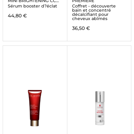
MINI BRIGHTENING CC
PREMIERE
SERUM
Sérum booster d?éclat
Coffret - découverte
bain et concentré
décalcifiant pour
44,80 €
cheveux abîmés
36,50 €