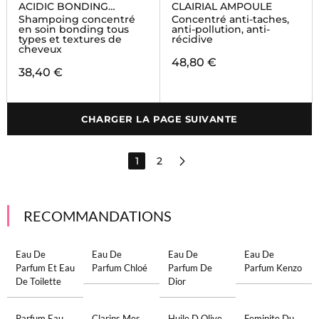
ACIDIC BONDING
CLAIRIAL AMPOULE
CONCENTRATE
Shampoing concentré
Concentré anti-taches,
en soin bonding tous
anti-pollution, anti-
types et textures de
récidive
cheveux
48,80 €
38,40 €
CHARGER LA PAGE SUIVANTE
1
2
RECOMMANDATIONS
Eau De
Eau De
Eau De
Eau De
Parfum Et Eau
Parfum Chloé
Parfum De
Parfum Kenzo
De Toilette
Dior
Parfum Eau
Clarins Mes
Huile D Olive
Feminite Du