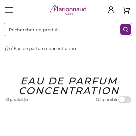
Trier par
Filtres
Eau de parfum concentration
Idées
Bons
EAU DE PARFUM
heveux
Solaire
Homme
Marques
Cadeaux
Plans
CONCENTRATION
Disponible
43 produit(s)