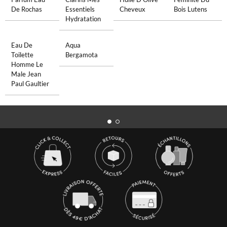
De Rochas
Essentiels
Cheveux
Bois Lutens
Hydratation
Eau De
Aqua
Toilette
Bergamota
Homme Le
Male Jean
Paul Gaultier