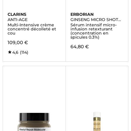
CLARINS
ERBORIAN
ANTI-AGE
GINSENG MICRO SHOT
ADVANCED 0.3
Multi-Intensive crème
Sérum intensif micro-
concentré décolleté et
infusion retexturant
cou
(concentration en
spicules 0.3%)
109,00 €
64,80 €
4,6
(114)