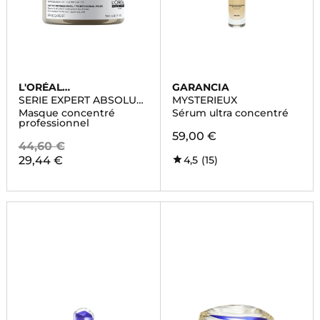
L'ORÉAL
GARANCIA
PROFESSIONNEL
SERIE EXPERT ABSOLUT
MYSTERIEUX
REPAIR MOLECULAR
Masque concentré
Sérum ultra concentré
professionnel
59,00 €
44,60 €
29,44 €
4,5
(15)