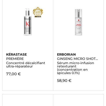
KÉRASTASE
ERBORIAN
PREMIÈRE
GINSENG MICRO SHOT
STARTER 0.1
Concentré décalcifiant
Sérum micro-infusion
ultra-réparateur
retexturant
(concentration en
spicules 0.1%)
77,00 €
58,90 €