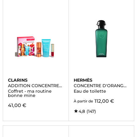
CLARINS
HERMÈS
ADDITION CONCENTRE
CONCENTRE D'ORANGE
ECLAT
VERTE
Coffret - ma routine
Eau de toilette
bonne mine
112,00 €
À partir de
41,00 €
4,8
(147)