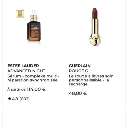
ESTÉE LAUDER
GUERLAIN
ADVANCED NIGHT
ROUGE G
REPAIR
Sérum - complexe multi-
Le rouge à lèvres soin
réparation synchronisée
personnalisable - la
recharge
114,00 €
À partir de
48,80 €
4,8
(602)