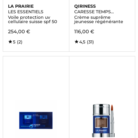
LA PRAIRIE
QIRINESS
LES ESSENTIELS
CARESSE TEMPS
SUBLIME NUIT
Voile protection uv
Crème suprême
cellulaire suisse spf 50
jeunesse régénérante
254,00 €
116,00 €
5
(2)
4,5
(31)