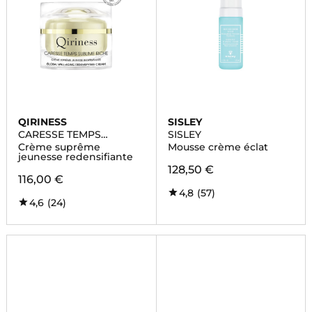
QIRINESS
SISLEY
CARESSE TEMPS
SISLEY
SUBLIME RICHE
Crème suprême
Mousse crème éclat
jeunesse redensifiante
128,50 €
116,00 €
4,8
(57)
4,6
(24)