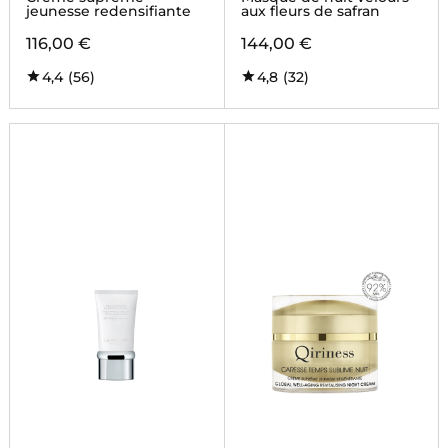
jeunesse redensifiante
aux fleurs de safran
116,00 €
144,00 €
4,4
(56)
4,8
(32)