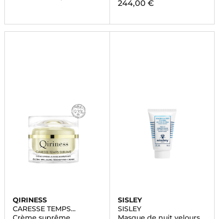
244,00 €
QIRINESS
SISLEY
CARESSE TEMPS
SISLEY
SUBLIME
Crème suprême
Masque de nuit velours