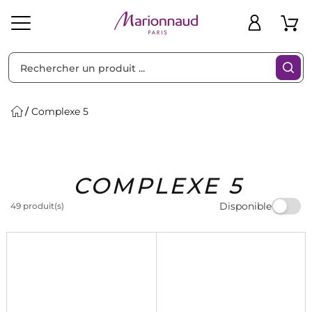
Trier par
Filtres
Complexe 5
Idées
Bons
COMPLEXE 5
heveux
Solaire
Homme
Marques
Cadeaux
Plans
Disponible
49 produit(s)