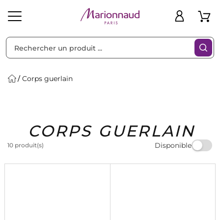
Trier par
Filtres
Corps guerlain
Idées
Bons
CORPS GUERLAIN
heveux
Solaire
Homme
Marques
Cadeaux
Plans
Disponible
10 produit(s)