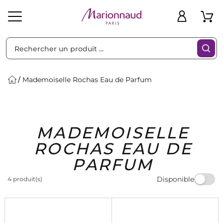
Trier par
Filtres
Mademoiselle Rochas Eau de Parfum
Idées
Bons
MADEMOISELLE
heveux
Solaire
Homme
Marques
Cadeaux
Plans
ROCHAS EAU DE
PARFUM
Disponible
4 produit(s)