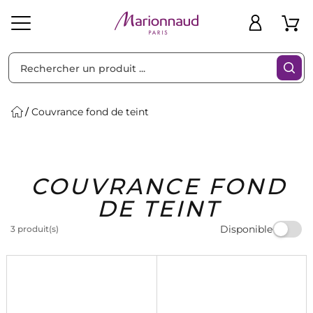
Trier par
Filtres
Couvrance fond de teint
Idées
Bons
COUVRANCE FOND
heveux
Solaire
Homme
Marques
Cadeaux
Plans
DE TEINT
Disponible
3 produit(s)