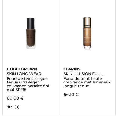
BOBBI BROWN
CLARINS
SKIN LONG-WEAR
SKIN ILLUSION FULL
WEIGHTLESS
COVERAGE
Fond de teint longue
Fond de teint haute
FOUNDATION
tenue ultra-léger
couvrance mat lumineux
couvrance parfaite fini
longue tenue
mat SPF15
66,10 €
60,00 €
5
(9)