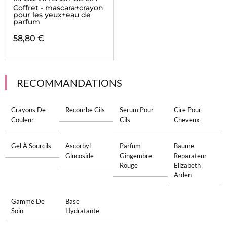
Coffret - mascara+crayon
pour les yeux+eau de
parfum
58,80 €
RECOMMANDATIONS
Crayons De
Recourbe Cils
Serum Pour
Cire Pour
Couleur
Cils
Cheveux
Gel À Sourcils
Ascorbyl
Parfum
Baume
Glucoside
Gingembre
Reparateur
Rouge
Elizabeth
Arden
Gamme De
Base
Soin
Hydratante