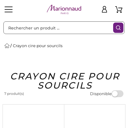
Trier par
Filtres
Crayon cire pour sourcils
Idées
Bons
CRAYON CIRE POUR
heveux
Solaire
Homme
Marques
Cadeaux
Plans
SOURCILS
Disponible
7 produit(s)