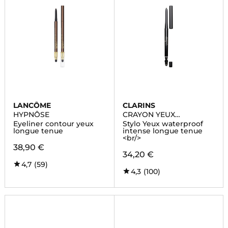
LANCÔME
CLARINS
HYPNÔSE
CRAYON YEUX
WATERPROOF
Eyeliner contour yeux
Stylo Yeux waterproof
longue tenue
intense longue tenue
<br/>
38,90 €
34,20 €
4,7
(59)
4,3
(100)