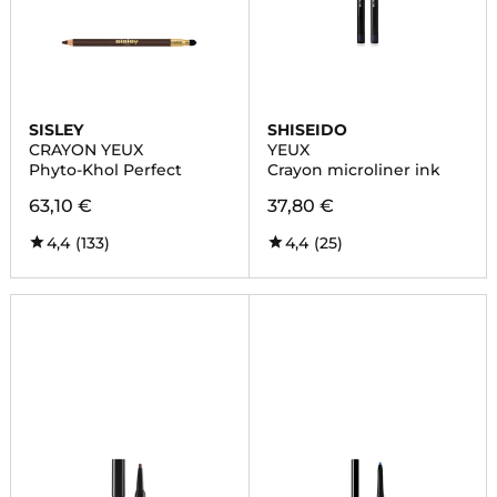
SISLEY
SHISEIDO
CRAYON YEUX
YEUX
Phyto-Khol Perfect
Crayon microliner ink
63,10 €
37,80 €
4,4
(133)
4,4
(25)