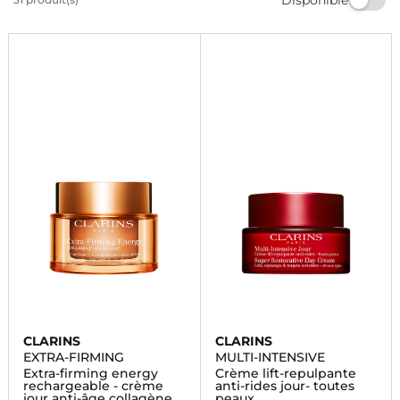
vous le meilleur de la beauté avec Marionnaud.
Commandez dès maintenant et profitez de la livraison
rapide.
CLARINS
CLARINS
EXTRA-FIRMING
MULTI-INTENSIVE
Extra-firming energy
Crème lift-repulpante
rechargeable - crème
anti-rides jour- toutes
jour anti-âge collagène
peaux