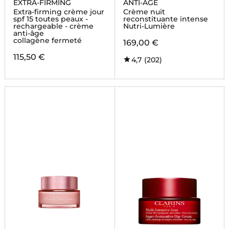
EXTRA-FIRMING
ANTI-ÂGE
Extra-firming crème jour
Crème nuit
spf 15 toutes peaux -
reconstituante intense
rechargeable - crème
Nutri-Lumière
anti-âge
collagène fermeté
169,00 €
115,50 €
4,7
(202)