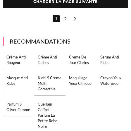
CHARGER LA PAGE SUIVANTE
1
2
RECOMMANDATIONS
Crème Anti
Crème Anti
Creme De
Serum Anti
Rougeur
Taches
Jour Clarins
Rides
Masque Anti
Kiehl S Creme
Maquillage
Crayon Yeux
Rides
Multi
Yeux Clinique
Waterproof
Corrective
Parfum S
Guerlain
Oliver Femme
Coffret
Parfum La
Petite Robe
Noire