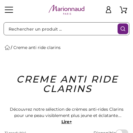
Trier par
Filtres
Creme anti ride clarins
Idées
Bons
CREME ANTI RIDE
heveux
Solaire
Homme
Marques
Cadeaux
Plans
CLARINS
Découvrez notre sélection de crèmes anti-rides Clarins
pour une peau visiblement plus jeune et éclatante.
Retrouvez une gamme complète de produits de
Lire+
qualité pour lutter contre les signes de l'âge. Offrez-
Disponible
31 produit(s)