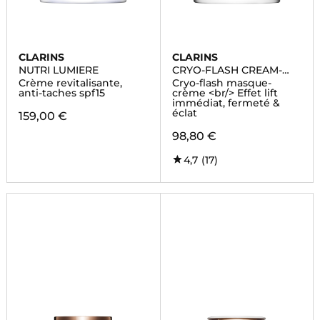
CLARINS
CLARINS
NUTRI LUMIERE
CRYO-FLASH CREAM-
MASK
Crème revitalisante,
Cryo-flash masque-
anti-taches spf15
crème <br/> Effet lift
immédiat, fermeté &
éclat
159,00 €
98,80 €
4,7
(17)