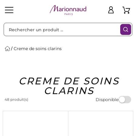
Trier par
Filtres
Creme de soins clarins
Idées
Bons
CREME DE SOINS
heveux
Solaire
Homme
Marques
Cadeaux
Plans
CLARINS
Disponible
48 produit(s)