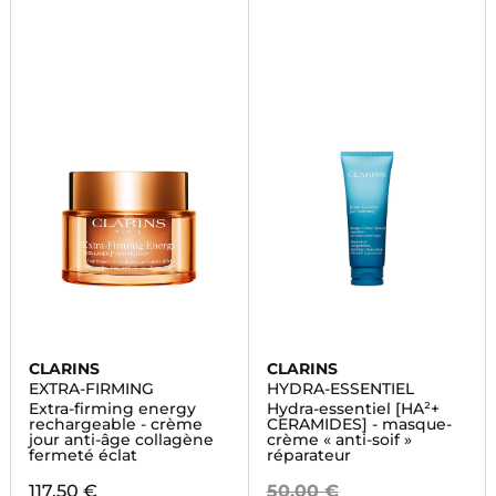
CLARINS
CLARINS
EXTRA-FIRMING
HYDRA-ESSENTIEL
Extra-firming energy
Hydra-essentiel [HA²+
rechargeable - crème
CERAMIDES] - masque-
jour anti-âge collagène
crème « anti-soif »
fermeté éclat
réparateur
117,50 €
50,00 €