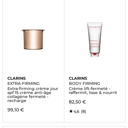
CLARINS
CLARINS
EXTRA-FIRMING
BODY FIRMING
Extra-firming crème jour
Crème lift-fermeté -
spf 15 crème anti-âge
raffermit, lisse & nourrit
collagène fermeté -
recharge
82,50 €
99,10 €
4,6
(8)