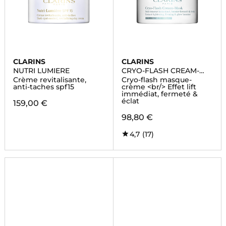
CLARINS
CLARINS
NUTRI LUMIERE
CRYO-FLASH CREAM-
MASK
Crème revitalisante,
Cryo-flash masque-
anti-taches spf15
crème <br/> Effet lift
immédiat, fermeté &
éclat
159,00 €
98,80 €
4,7
(17)