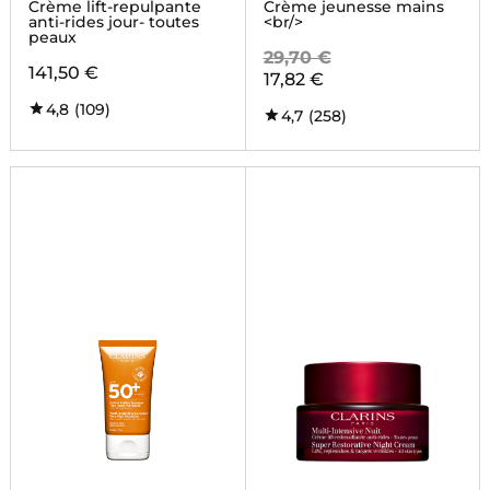
Crème lift-repulpante
Crème jeunesse mains
anti-rides jour- toutes
<br/>
peaux
29,70 €
141,50 €
17,82 €
4,8
(109)
4,7
(258)