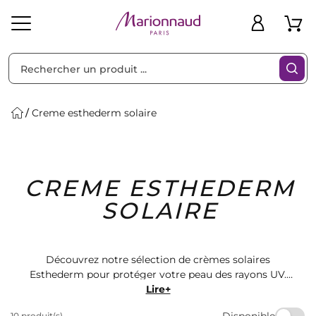
Trier par
Filtres
Creme esthederm solaire
Idées
Bons
CREME ESTHEDERM
heveux
Solaire
Homme
Marques
Cadeaux
Plans
SOLAIRE
Découvrez notre sélection de crèmes solaires
Esthederm pour protéger votre peau des rayons UV.
Offrez-vous une protection optimale tout en prenant
Lire+
soin de votre peau. Retrouvez les meilleures offres sur
Disponible
10 produit(s)