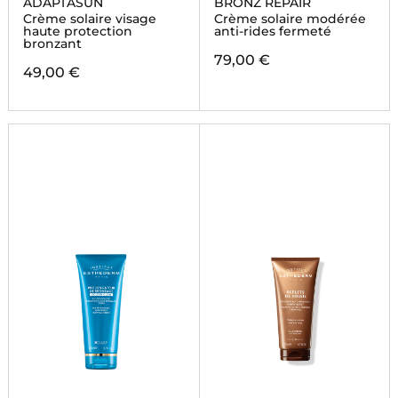
ADAPTASUN
BRONZ REPAIR
Crème solaire visage
Crème solaire modérée
haute protection
anti-rides fermeté
bronzant
79,00 €
49,00 €