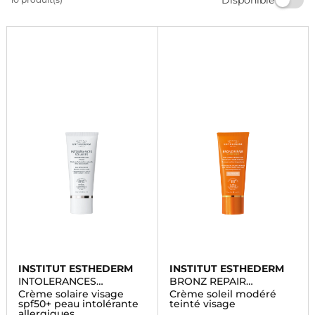
les crèmes solaires Esthederm chez Marionnaud.
Commandez dès maintenant et profitez d'une peau
éclatante et protégée.
INSTITUT ESTHEDERM
INSTITUT ESTHEDERM
INTOLERANCES
BRONZ REPAIR
SOLAIRES
SUNKISSED
Crème solaire visage
Crème soleil modéré
spf50+ peau intolérante
teinté visage
allergiques