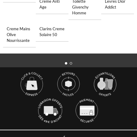
Creme Anti
Toilette
Levres Dior
Age
Givenchy
Addict
Homme
Creme Mains
Clarins Creme
Olive
Solaire 50
Nourrissante