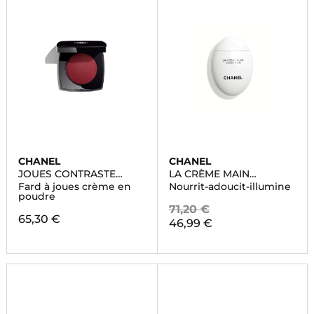
CHANEL
CHANEL
JOUES CONTRASTE
LA CRÈME MAIN
INTENSE
TEXTURE RICHE
Fard à joues crème en
Nourrit-adoucit-illumine
poudre
71,20 €
65,30 €
46,99 €