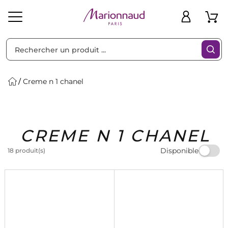
Trier par
Filtres
Creme n 1 chanel
Idées
Bons
CREME N 1 CHANEL
heveux
Solaire
Homme
Marques
Cadeaux
Plans
Disponible
18 produit(s)