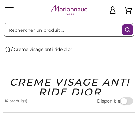
Trier par
Filtres
Creme visage anti ride dior
Idées
Bons
CREME VISAGE ANTI
heveux
Solaire
Homme
Marques
Cadeaux
Plans
RIDE DIOR
Disponible
14 produit(s)