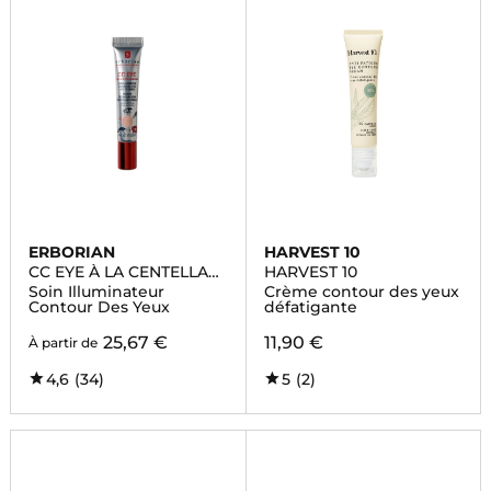
ERBORIAN
HARVEST 10
CC EYE À LA CENTELLA
HARVEST 10
ASIATICA
Soin Illuminateur
Crème contour des yeux
Contour Des Yeux
défatigante
25,67 €
11,90 €
À partir de
4,6
(34)
5
(2)