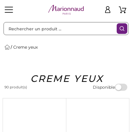
Trier par
Filtres
Creme yeux
Idées
Bons
CREME YEUX
heveux
Solaire
Homme
Marques
Cadeaux
Plans
Disponible
90 produit(s)