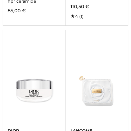
hpr ceramide
110,50 €
85,00 €
4
(1)
DIOR
LANCÔME