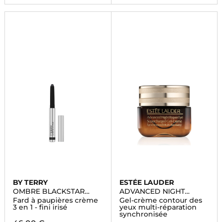
BY TERRY
ESTÉE LAUDER
OMBRE BLACKSTAR
ADVANCED NIGHT
EYESHADOW
REPAIR CONTOUR DES
Fard à paupières crème
Gel-crème contour des
YEUX
3 en 1 - fini irisé
yeux multi-réparation
synchronisée