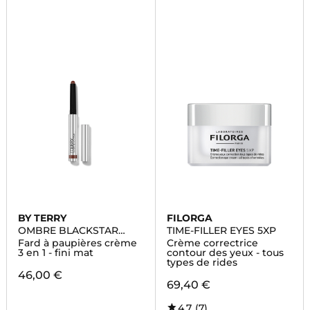
BY TERRY
FILORGA
OMBRE BLACKSTAR
TIME-FILLER EYES 5XP
EYESHADOW
Fard à paupières crème
Crème correctrice
3 en 1 - fini mat
contour des yeux - tous
types de rides
46,00 €
69,40 €
4,7
(7)