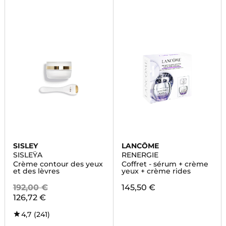
SISLEY
LANCÔME
SISLEŸA
RENERGIE
Crème contour des yeux
Coffret - sérum + crème
et des lèvres
yeux + crème rides
192,00 €
145,50 €
126,72 €
4,7
(241)