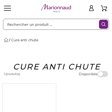
Trier par
Filtres
Cure anti chute
Idées
Bons
CURE ANTI CHUTE
heveux
Solaire
Homme
Marques
Cadeaux
Plans
Disponible
1 produit(s)