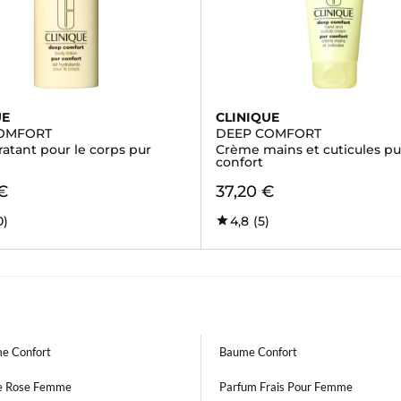
UE
CLINIQUE
OMFORT
DEEP COMFORT
ratant pour le corps pur
Crème mains et cuticules pu
confort
€
37,20 €
0)
4,8
(5)
e Confort
Baume Confort
e Rose Femme
Parfum Frais Pour Femme