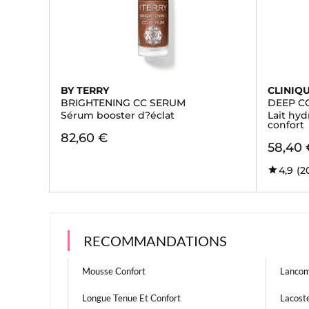
BY TERRY
CLINIQ
BRIGHTENING CC SERUM
DEEP C
Sérum booster d?éclat
Lait hyd
confort
82,60 €
58,40 
4,9
(2
RECOMMANDATIONS
Mousse Confort
Lancom
Longue Tenue Et Confort
Lacost