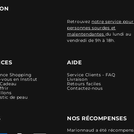
ION
Retrouvez
notre service pour
personnes sourdes et
malentendantes
du lundi au
vendredi de 9h à 18h.
ICES
AIDE
ence Shopping
Service Clients - FAQ
vous en Institut
Livraison
 Cadeau
Retours faciles
ffrir
Contactez-nous
llons
stic de peau
S
NOS RÉCOMPENSES
Marionnaud a été récompensé 