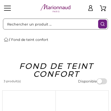
Trier par
Filtres
Fond de teint confort
Idées
Bons
FOND DE TEINT
heveux
Solaire
Homme
Marques
Cadeaux
Plans
CONFORT
Disponible
3 produit(s)