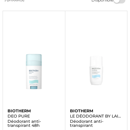
parfums délicats et profitez de la livraison rapide pour
un shopping en toute simplicité.
BIOTHERM
BIOTHERM
DEO PURE
LE DÉODORANT BY LAIT
CORPOREL
Déodorant anti-
Déodorant anti-
transpirant 48h
transpirant