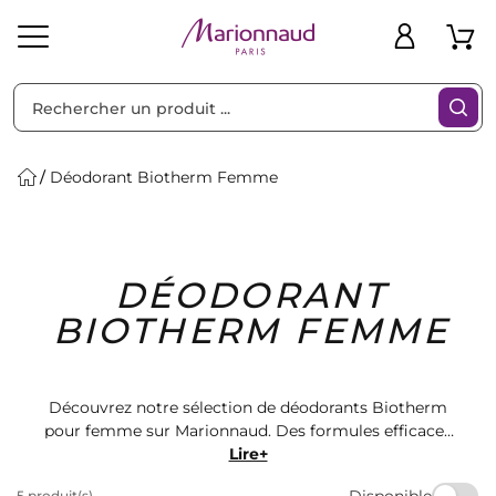
Trier par
Filtres
Déodorant Biotherm Femme
Idées
Bons
DÉODORANT
heveux
Solaire
Homme
Marques
Cadeaux
Plans
BIOTHERM FEMME
Découvrez notre sélection de déodorants Biotherm
pour femme sur Marionnaud. Des formules efficaces
et agréables à porter pour une sensation de fraîcheur
Lire+
toute la journée. Choisissez parmi une gamme de
Disponible
5 produit(s)